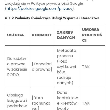
znajdują się w Polityce prywatności Google
(
https://policies.google.com/privacy
).
6.1.2 Podmioty Świadczące Usługi Wsparcia i Doradztwa
UMOWA
ZAKRES
USŁUGA
PODMIOT
POUFNOŚ
DANYCH
CI
Metadata
procesu
Doradztw
(ilość
o prawne
[Kancelari
użytkowni
TAK
w zakresie
a prawna]
ków,
RODO
rodzaje
danych)
Dane
Obsługa
[Biuro
kontaktow
księgowa i
rachunko
e klientów,
TAK
podatkow
we]
kwoty