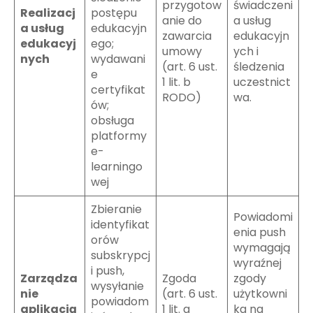
przygotow
świadczeni
Realizacj
postępu
anie do
a usług
a usług
edukacyjn
zawarcia
edukacyjn
edukacyj
ego;
umowy
ych i
nych
wydawani
(art. 6 ust.
śledzenia
e
1 lit. b
uczestnict
certyfikat
RODO)
wa.
ów;
obsługa
platformy
e-
learningo
wej
Zbieranie
Powiadomi
identyfikat
enia push
orów
wymagają
subskrypcj
wyraźnej
i push,
Zarządza
Zgoda
zgody
wysyłanie
nie
(art. 6 ust.
użytkowni
powiadom
aplikacją
1 lit. a
ka na