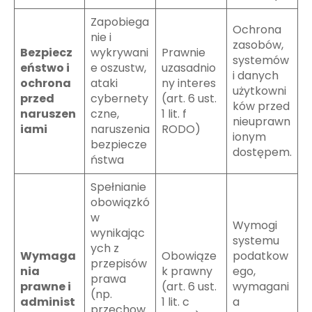
Zapobiega
Ochrona
nie i
zasobów,
Bezpiecz
wykrywani
Prawnie
systemów
eństwo i
e oszustw,
uzasadnio
i danych
ochrona
ataki
ny interes
użytkowni
przed
cybernety
(art. 6 ust.
ków przed
naruszen
czne,
1 lit. f
nieuprawn
iami
naruszenia
RODO)
ionym
bezpiecze
dostępem.
ństwa
Spełnianie
obowiązkó
w
Wymogi
wynikając
systemu
ych z
Wymaga
Obowiąze
podatkow
przepisów
nia
k prawny
ego,
prawa
prawne i
(art. 6 ust.
wymagani
(np.
administ
1 lit. c
a
przechow