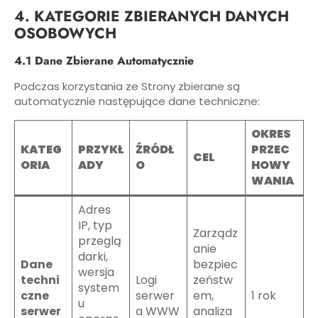
4. KATEGORIE ZBIERANYCH DANYCH
OSOBOWYCH
4.1 Dane Zbierane Automatycznie
Podczas korzystania ze Strony zbierane są
automatycznie następujące dane techniczne:
OKRES
KATEG
PRZYKŁ
ŹRÓDŁ
PRZEC
CEL
ORIA
ADY
O
HOWY
WANIA
Adres
IP, typ
Zarządz
przeglą
anie
darki,
Dane
bezpiec
wersja
techni
Logi
zeństw
system
czne
serwer
em,
1 rok
u
serwer
a WWW
analiza