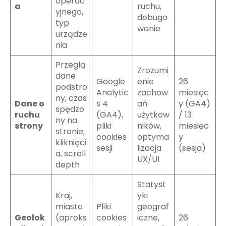
operac
a
ruchu,
yjnego,
debugo
typ
wanie
urządze
nia
Przeglą
Zrozumi
dane
Google
enie
26
podstro
Analytic
zachow
miesięc
ny, czas
Dane o
s 4
ań
y (GA4)
spędzo
ruchu
(GA4),
użytkow
/ 13
ny na
strony
pliki
ników,
miesięc
stronie,
cookies
optyma
y
kliknięci
sesji
lizacja
(sesja)
a, scroll
UX/UI
depth
Statyst
Kraj,
yki
miasto
Pliki
geograf
Geolok
(aproks
cookies
iczne,
26