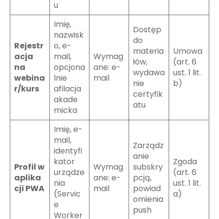
u
Imię,
Dostęp
nazwisk
do
Rejestr
o, e-
materia
Umowa
acja
mail,
Wymag
łów,
(art. 6
na
opcjona
ane: e-
wydawa
ust. 1 lit.
webina
lnie
mail
nie
b)
r/kurs
afilacja
certyfik
akade
atu
micka
Imię, e-
mail,
Zarządz
identyfi
anie
kator
Zgoda
Profil w
Wymag
subskry
urządze
(art. 6
aplika
ane: e-
pcją,
nia
ust. 1 lit.
cji PWA
mail
powiad
(Servic
a)
omienia
e
push
Worker