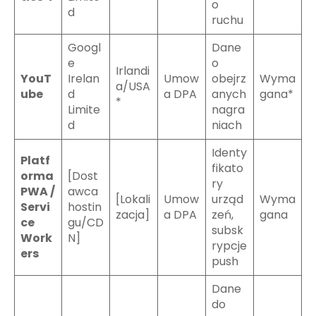
o
d
ruchu
Googl
Dane
e
o
Irlandi
YouT
Irelan
Umow
obejrz
Wyma
a/USA
ube
d
a DPA
anych
gana*
*
Limite
nagra
d
niach
Identy
Platf
fikato
orma
[Dost
ry
PWA /
awca
[Lokali
Umow
urząd
Wyma
Servi
hostin
zacja]
a DPA
zeń,
gana
ce
gu/CD
subsk
Work
N]
rypcje
ers
push
Dane
do