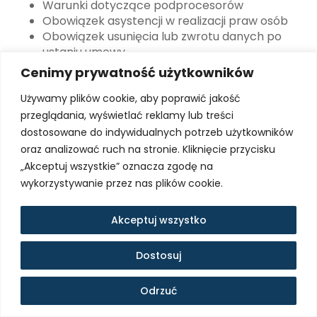
Warunki dotyczące podprocesorów
Obowiązek asystencji w realizacji praw osób
Obowiązek usunięcia lub zwrotu danych po
ustaniu umowy
Kary za naruszenie
Cenimy prywatność użytkowników
Dostęp do UPA:
Osoby, których dane dotyczą, mają
Używamy plików cookie, aby poprawić jakość
prawo zażądać kopii umowy DPA za pośrednictwem
przeglądania, wyświetlać reklamy lub treści
kontakt@majewskimarcin.pl
. Administrator udostępni
dostosowane do indywidualnych potrzeb użytkowników
uniedosledłazone (redacted) fragmenty, które nie
oraz analizować ruch na stronie. Kliknięcie przycisku
stanowią tajemnicy handlowej procesora.
„Akceptuj wszystkie” oznacza zgodę na
6.3 Transmisja Danych Poza Unią Europejską
wykorzystywanie przez nas plików cookie.
(Transfers)
6.3.1 Google Analytics i YouTube (USA)
Akceptuj wszystko
Google Ireland Limited przetwarza dane w serwisach
Dostosuj
Google (w tym Analytics i YouTube) z siedzibą w
Irlandii, ale dane mogą być transferowane do
Stanów
Zjednoczonych
na podstawie:
Odrzuć
Poprzednio:
Standardowe Klauzule Umowne (SCC) i