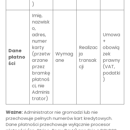
)
Imię,
nazwisk
o,
adres,
Umowa
numer
+
karty
Realizac
obowią
Dane
(przetw
Wymag
ja
zek
płatno
arzane
ane
transak
prawny
ści
przez
cji
(VAT,
bramkę
podatki
płatnoś
)
ci, nie
Adminis
trator)
Ważne:
Administrator nie gromadzi lub nie
przechowuje pełnych numerów kart kredytowych.
Dane płatności przechowuje wyłącznie procesor