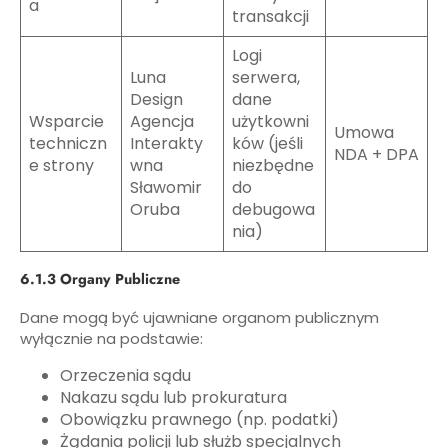
a
transakcji
Logi
Luna
serwera,
Design
dane
Wsparcie
Agencja
użytkowni
Umowa
techniczn
Interakty
ków (jeśli
NDA + DPA
e strony
wna
niezbędne
Sławomir
do
Oruba
debugowa
nia)
6.1.3 Organy Publiczne
Dane mogą być ujawniane organom publicznym
wyłącznie na podstawie:
Orzeczenia sądu
Nakazu sądu lub prokuratura
Obowiązku prawnego (np. podatki)
Żądania policji lub służb specjalnych