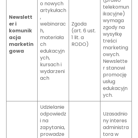
(prawo
o nowych
telekomun
artykułach
ikacyjne)
Newslett
,
wymaga
er i
webinarac
Zgoda
zgody na
komunik
h,
(art. 6 ust.
wysyłkę
acja
materiała
1 lit. a
treści
marketin
ch
RODO)
marketing
gowa
edukacyjn
owych.
ych,
Newslette
kursach i
r stanowi
wydarzeni
promocję
ach
usług
edukacyjn
ych.
Udzielanie
odpowiedz
Uzasadnio
i na
ny interes
zapytania,
administra
prowadze
tora w