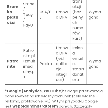
trans
Stripe
Bram
akcji
/
ka
USA/P
Umow
(bez
Wyma
Tpay
płatn
L
a DPA
pełny
gana
/
ości
ch
PayU
nume
rów
kart)
Umow
Imion
Patro
a DPA
a,
nite.pl
(jeśli
email
Patro
(zmult
Wyma
Polska
aplika
e,
nite
imedi
gana
cja
status
alny.pl
integr
donat
)
acji)
ora
*Google (Analytics, YouTube):
Google przetwarzają
dane również na ich własny rachunek (cele własne –
reklama, profilowanie, ML). W tym przypadku Google
jest
współadministratorem
danych. Szczegóły