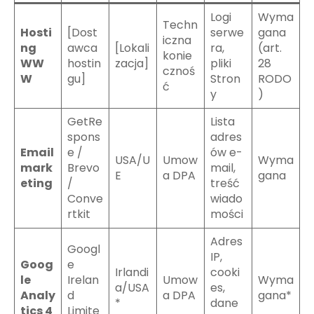
Logi
Wyma
Techn
Hosti
[Dost
serwe
gana
iczna
ng
awca
[Lokali
ra,
(art.
konie
WW
hostin
zacja]
pliki
28
cznoś
W
gu]
Stron
RODO
ć
y
)
GetRe
Lista
spons
adres
Email
e /
ów e-
USA/U
Umow
Wyma
mark
Brevo
mail,
E
a DPA
gana
eting
/
treść
Conve
wiado
rtkit
mości
Adres
Googl
IP,
Goog
e
Irlandi
cooki
le
Irelan
Umow
Wyma
a/USA
es,
Analy
d
a DPA
gana*
*
dane
tics 4
Limite