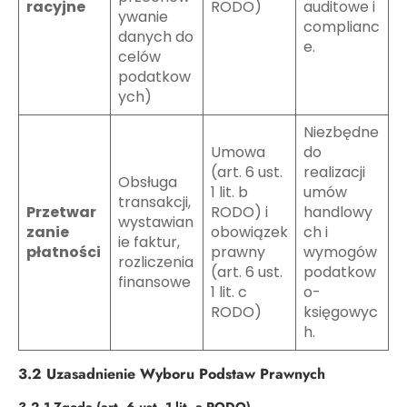
racyjne
RODO)
auditowe i
ywanie
complianc
danych do
e.
celów
podatkow
ych)
Niezbędne
Umowa
do
(art. 6 ust.
realizacji
Obsługa
1 lit. b
umów
transakcji,
Przetwar
RODO) i
handlowy
wystawian
zanie
obowiązek
ch i
ie faktur,
płatności
prawny
wymogów
rozliczenia
(art. 6 ust.
podatkow
finansowe
1 lit. c
o-
RODO)
księgowyc
h.
3.2 Uzasadnienie Wyboru Podstaw Prawnych
3.2.1 Zgoda (art. 6 ust. 1 lit. a RODO)