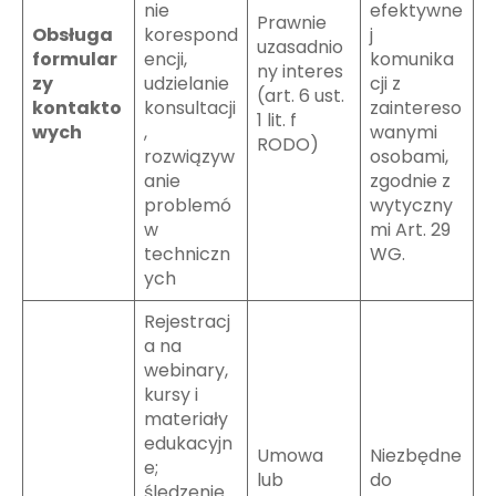
nie
efektywne
Prawnie
Obsługa
korespond
j
uzasadnio
formular
encji,
komunika
ny interes
zy
udzielanie
cji z
(art. 6 ust.
kontakto
konsultacji
zaintereso
1 lit. f
wych
,
wanymi
RODO)
rozwiązyw
osobami,
anie
zgodnie z
problemó
wytyczny
w
mi Art. 29
techniczn
WG.
ych
Rejestracj
a na
webinary,
kursy i
materiały
edukacyjn
Umowa
Niezbędne
e;
lub
do
śledzenie