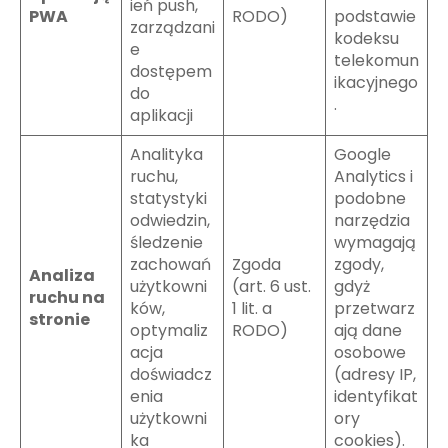
ień push,
PWA
RODO)
podstawie
zarządzani
kodeksu
e
telekomun
dostępem
ikacyjnego
do
.
aplikacji
Analityka
Google
ruchu,
Analytics i
statystyki
podobne
odwiedzin,
narzędzia
śledzenie
wymagają
zachowań
Zgoda
zgody,
Analiza
użytkowni
(art. 6 ust.
gdyż
ruchu na
ków,
1 lit. a
przetwarz
stronie
optymaliz
RODO)
ają dane
acja
osobowe
doświadcz
(adresy IP,
enia
identyfikat
użytkowni
ory
ka
cookies).