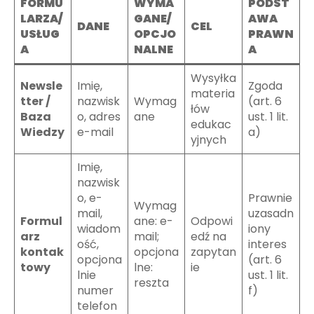
FORMU
WYMA
PODST
LARZA/
GANE/
AWA
DANE
CEL
USŁUG
OPCJO
PRAWN
A
NALNE
A
Wysyłka
Newsle
Imię,
Zgoda
materia
tter /
nazwisk
Wymag
(art. 6
łów
Baza
o, adres
ane
ust. 1 lit.
edukac
Wiedzy
e-mail
a)
yjnych
Imię,
nazwisk
o, e-
Prawnie
Wymag
mail,
uzasadn
Formul
ane: e-
Odpowi
wiadom
iony
arz
mail;
edź na
ość,
interes
kontak
opcjona
zapytan
opcjona
(art. 6
towy
lne:
ie
lnie
ust. 1 lit.
reszta
numer
f)
telefon