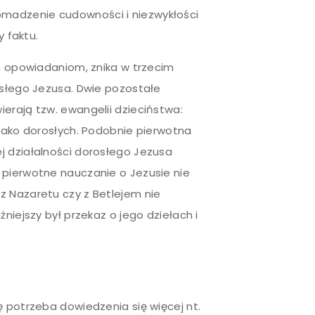
romadzenie cudowności i niezwykłości
y faktu.
ym opowiadaniom, znika w trzecim
osłego Jezusa. Dwie pozostałe
erają tzw. ewangelii dzieciństwa:
 jako dorosłych. Podobnie pierwotna
j działalności dorosłego Jezusa
 pierwotne nauczanie o Jezusie nie
z Nazaretu czy z Betlejem nie
niejszy był przekaz o jego dziełach i
ę potrzeba dowiedzenia się więcej nt.