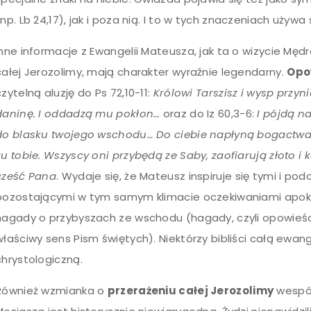
(np. Lb 24,17), jak i poza nią. I to w tych znaczeniach używ
Inne informacje z Ewangelii Mateusza, jak ta o wizycie Mę
całej Jerozolimy, mają charakter wyraźnie legendarny.
Opo
czytelną aluzję do Ps 72,10-11:
Królowi Tarszisz i wysp przyn
daninę. I oddadzą mu pokłon…
oraz do Iz 60,3-6:
I pójdą n
do blasku twojego wschodu… Do ciebie napłyną bogactwa
ku tobie. Wszyscy oni przybędą ze Saby, zaofiarują złoto 
cześć Pana
. Wydaje się, że Mateusz inspiruje się tymi i po
pozostającymi w tym samym klimacie oczekiwaniami apokal
hagady o przybyszach ze wschodu (hagady, czyli opowieści
właściwy sens Pism świętych). Niektórzy bibliści całą ewa
chrystologiczną.
Również wzmianka o
przerażeniu całej Jerozolimy
wespół