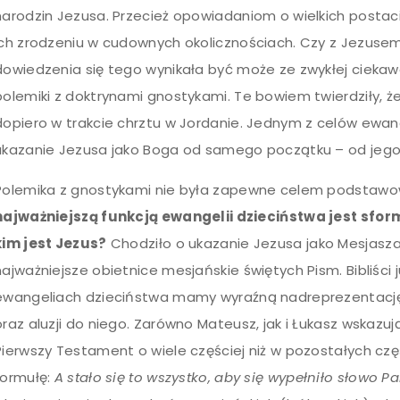
narodzin Jezusa. Przecież opowiadaniom o wielkich postac
ich zrodzeniu w cudownych okolicznościach. Czy z Jezuse
dowiedzenia się tego wynikała być może ze zwykłej ciekaw
polemiki z doktrynami gnostykami. Te bowiem twierdziły, ż
dopiero w trakcie chrztu w Jordanie. Jednym z celów ewa
ukazanie Jezusa jako Boga od samego początku – od jego
Polemika z gnostykami nie była zapewne celem podstawow
najważniejszą funkcją ewangelii dzieciństwa jest sfo
kim jest Jezus?
Chodziło o ukazanie Jezusa jako Mesjasza i
najważniejsze obietnice mesjańskie świętych Pism. Bibliści
ewangeliach dzieciństwa mamy wyraźną nadreprezentacj
oraz aluzji do niego. Zarówno Mateusz, jak i Łukasz wskazuj
Pierwszy Testament o wiele częściej niż w pozostałych czę
formułę:
A stało się to wszystko, aby się wypełniło słowo 