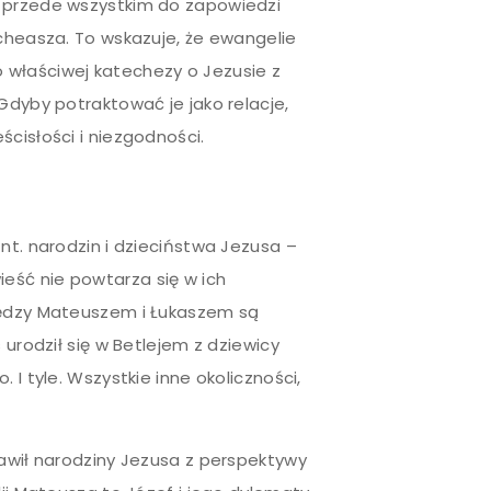
e przede wszystkim do zapowiedzi
icheasza. To wskazuje, że ewangelie
 właściwej katechezy o Jezusie z
Gdyby potraktować je jako relacje,
cisłości i niezgodności.
nt. narodzin i dzieciństwa Jezusa –
eść nie powtarza się w ich
między Mateuszem i Łukaszem są
 urodził się w Betlejem z dziewicy
 I tyle. Wszystkie inne okoliczności,
tawił narodziny Jezusa z perspektywy