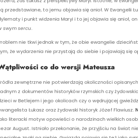
Józefa, zaś Łukasz z perspektywy Maryi. Istotnie, w Ewange
są przedstawiane, to jemu objawia się anioł. W Ewangelii Ł
dylematy i punkt widzenia Maryi i to jej objawia się anioł, 
w swym sercu
.
Problem nie tkwi jednak w tym, że obie ewangelie dziecińst
tym, że wydarzenia nie przystają do siebie i pojawiają się 
Wątpliwości co do wersji Mateusza
Źródła zewnętrzne nie potwierdzają okoliczności opisanyc
żadnym z dokumentów historyków rzymskich czy żydowskich 
dzieci w Betlejem i jego okolicach czy o wędrującej gwieźdz
ewangelista Łukasz oraz żydowski historyk Józef Flawiusz.
jako literacki motyw opowieści o narodzinach wielkich osobi
cezar August. Istniało przekonanie, że przyjściu na świat n
specjalne znaki na niebie. Gwiazda pojawia się też jako symb