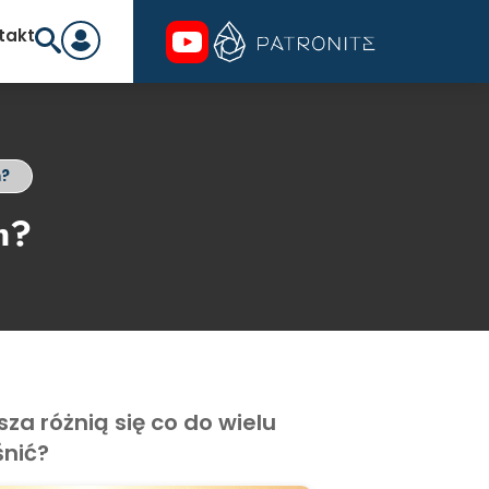
takt
m?
m?
za różnią się co do wielu
śnić?