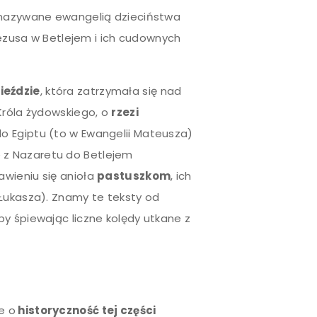
ą nazywane ewangelią dzieciństwa
 Jezusa w Betlejem i ich cudownych
ieździe
, która zatrzymała się nad
Króla żydowskiego, o
rzezi
do Egiptu (to w Ewangelii Mateusza)
 z Nazaretu do Betlejem
awieniu się anioła
pastuszkom
, ich
 Łukasza). Znamy te teksty od
y śpiewając liczne kolędy utkane z
e o
historyczność tej części