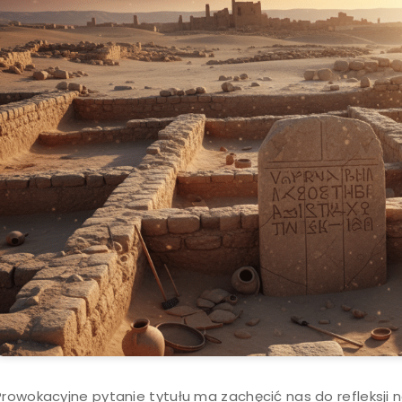
Prowokacyjne pytanie tytułu ma zachęcić nas do refleksji 