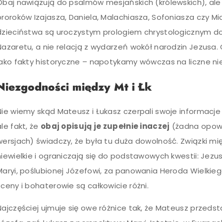
Obaj nawiązują do psalmów mesjańskich (królewskich), al
proroków Izajasza, Daniela, Malachiasza, Sofoniasza czy M
dzieciństwa są uroczystym prologiem chrystologicznym do
Nazaretu, a nie relacją z wydarzeń wokół narodzin Jezusa. 
jako fakty historyczne – napotykamy wówczas na liczne nieś
Niezgodności między Mt i Łk
Nie wiemy skąd Mateusz i Łukasz czerpali swoje informacje 
ale fakt, że
obaj opisują je zupełnie inaczej
(żadna opowi
wersjach) świadczy, że była tu duża dowolność. Związki 
niewielkie i ograniczają się do podstawowych kwestii: Jezus
Maryi, poślubionej Józefowi, za panowania Heroda Wielkiego.
sceny i bohaterowie są całkowicie różni.
Najczęściej ujmuje się owe różnice tak, że Mateusz przeds