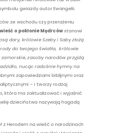
a symbolu gwiazdy autor Ewangelii.
drców ze wschodu czy przerażeniu
wieść o pokłonie Mędrców
stanowi
iosą dary, królowie Szeby i Saby złożą
arody do twojego światła, królowie
 zamorskie, zasoby narodów przyjdą
i kadzidło, nucąc radośnie hymny na
dobnymi zapowiedziami biblijnymi oraz
iptycznymi – i tworzy rodzaj
, która ma zaktualizować i wyjaśnić
ngelię dzieciństwa nazywają hagadą
 z Herodem na wieść o narodzinach