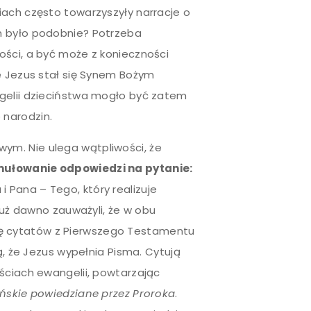
iach często towarzyszyły narracje o
m było podobnie? Potrzeba
ości, a być może z konieczności
e Jezus stał się Synem Bożym
ngelii dzieciństwa mogło być zatem
 narodzin.
ym. Nie ulega wątpliwości, że
rmułowanie odpowiedzi na pytanie:
 Pana – Tego, który realizuje
 już dawno zauważyli, że w obu
ę cytatów z Pierwszego Testamentu
ą, że Jezus wypełnia Pisma. Cytują
ściach ewangelii, powtarzając
Pańskie powiedziane przez Proroka
.