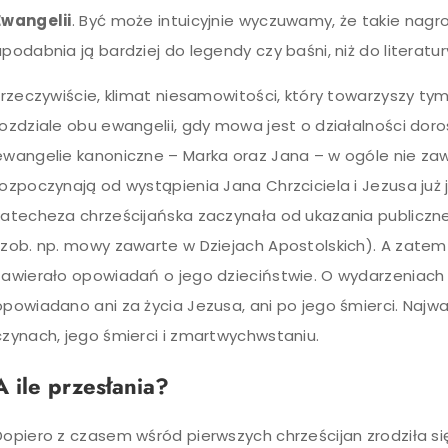
Ewangelii
. Być może intuicyjnie wyczuwamy, że takie nag
upodabnia ją bardziej do legendy czy baśni, niż do literatur
I rzeczywiście, klimat niesamowitości, który towarzyszy t
rozdziale obu ewangelii, gdy mowa jest o działalności dor
ewangelie kanoniczne – Marka oraz Jana – w ogóle nie zawi
rozpoczynają od wystąpienia Jana Chrzciciela i Jezusa już
katecheza chrześcijańska zaczynała od ukazania publiczne
(zob. np. mowy zawarte w Dziejach Apostolskich). A zatem
zawierało opowiadań o jego dzieciństwie. O wydarzeniach 
opowiadano ani za życia Jezusa, ani po jego śmierci. Najważ
czynach, jego śmierci i zmartwychwstaniu.
A ile przesłania?
Dopiero z czasem wśród pierwszych chrześcijan zrodziła si