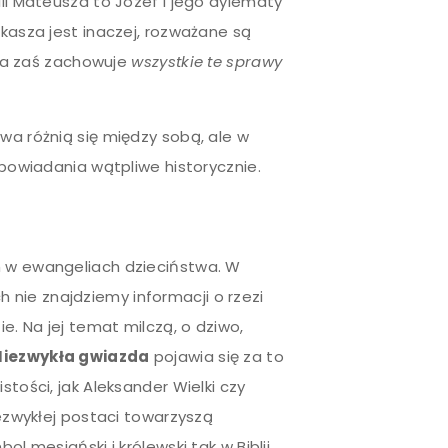
lii Mateusza to Józef i jego dylematy
ukasza jest inaczej, rozważane są
ona zaś zachowuje
wszystkie te sprawy
wa różnią się między sobą, ale w
opowiadania wątpliwe historycznie.
h w ewangeliach dzieciństwa. W
nie znajdziemy informacji o rzezi
ie. Na jej temat milczą, o dziwo,
Niezwykła gwiazda
pojawia się za to
stości, jak Aleksander Wielki czy
iezwykłej postaci towarzyszą
ol mesjański i królewski tak w Biblii