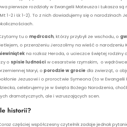
Dwa pierwsze rozdziały w Ewangelii Mateusza i Łukasza s
(Mt 1-2 i Łk 1-2). To z nich dowiadujemy się o narodzinach
okolicznościach.
Czytamy tu o
mędrcach
, którzy przybyli ze wschodu, o
gw
Betlejem, o przerażeniu Jerozolimy na wieść o narodzeniu 
niewiniątek
na rozkaz Heroda, o ucieczce świętej rodziny 
czy o
spisie ludności
w cesarstwie rzymskim, o wędrówce
brzemiennej Maryi, o
porodzie w grocie
dla zwierząt, o obj
pokłonie Jezusowi i o proroctwie Symeona (to w Ewangelii
dziecka, celebrujemy je w święta Bożego Narodzenia, choćb
tych dramatycznych, ale i wzruszających scen.
Ile historii?
Coraz częściej współczesny czytelnik zadaje jednak pytani