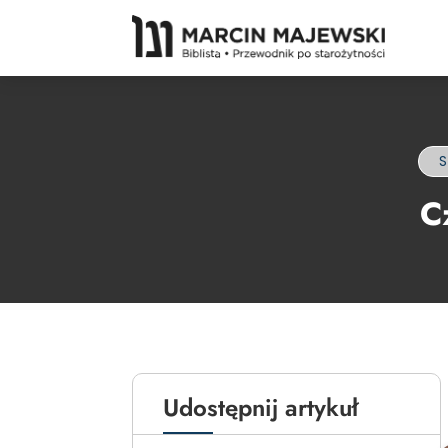
S
C
Udostępnij artykuł