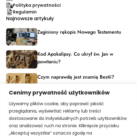
Polityka prywatności
Regulamin
Najnowsze artykuły
Zaginiony rękopis Nowego Testamentu
Kod Apokalipsy. Co ukrył św. Jan w
powitaniu?
Czym naprawdę jest znamię Bestii?
Cenimy prywatność użytkowników
Materiały edukacyjne
Używamy plików cookie, aby poprawić jakość
Dołącz do grona pasjonatów dziedzictwa ludzkiej
przeglądania, wyświetlać reklamy lub treści
kultury. Zapisz się, by otrzymywać powiadomienia o
dostosowane do indywidualnych potrzeb użytkowników
nowych artykułach, nadchodzących webinarach i
unikalnych materiałach dostępnych tylko dla
oraz analizować ruch na stronie. Kliknięcie przycisku
subskrybentów.
„Akceptuj wszystkie” oznacza zgodę na