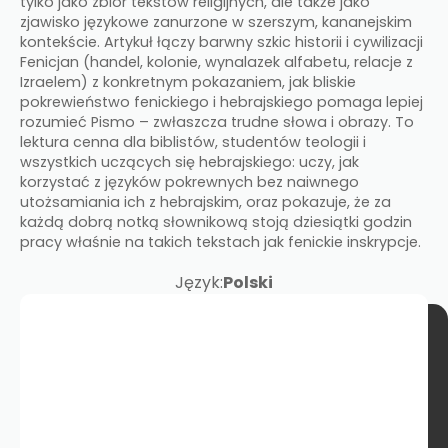
tylko jako zbiór tekstów religijnych, ale także jako
zjawisko językowe zanurzone w szerszym, kananejskim
kontekście. Artykuł łączy barwny szkic historii i cywilizacji
Fenicjan (handel, kolonie, wynalazek alfabetu, relacje z
Izraelem) z konkretnym pokazaniem, jak bliskie
pokrewieństwo fenickiego i hebrajskiego pomaga lepiej
rozumieć Pismo – zwłaszcza trudne słowa i obrazy. To
lektura cenna dla biblistów, studentów teologii i
wszystkich uczących się hebrajskiego: uczy, jak
korzystać z języków pokrewnych bez naiwnego
utożsamiania ich z hebrajskim, oraz pokazuje, że za
każdą dobrą notką słownikową stoją dziesiątki godzin
pracy właśnie na takich tekstach jak fenickie inskrypcje.
Język:
Polski