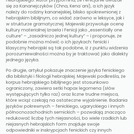
hebrajskiego. Autor przypomina, że Fenicjanie uważali
się za Kananejczyków (Chna, Kenaʿani), a ich język
należy do rodziny kananejskiej, blisko spokrewnionej z
hebrajskim biblijnym, co widać zarówno w leksyce, jak i
w strukturze gramatycznej. Majewski przywołuje ocenę
kultury materialnej Izraela i Fenicji jako „essentially one
culture” – „zasadniczo jednej kultury” – i proponuje, że
podobnie można mówić o ich językach: fenicki i
klasyczny hebrajski są tak podobne, iż z punktu widzenia
porozumiewalności można by je traktować jako dialekty
jednego języka.​
Po drugie, artykuł pokazuje znaczenie języka fenickiego
dla biblistyki i filologii hebrajskiej. Majewski podkreśla, że
korpus hebrajskiego biblijnego jest stosunkowo
ograniczony, zawiera setki hapax legomena (słów
występujących tylko raz) oraz liczne trudne miejsca,
które wciąż czekają na ostateczne wyjaśnienie. Badania
języków pokrewnych – fenickiego, ugaryckiego i innych
północnozachodnich semickich – pozwalają znacząco
redukować liczbę tych niejasności, bo wiele rzadkich lub
niejasnych hebrajskich form znajduje swoje
odpowiedniki w inskrypcjach fenickich czy innych