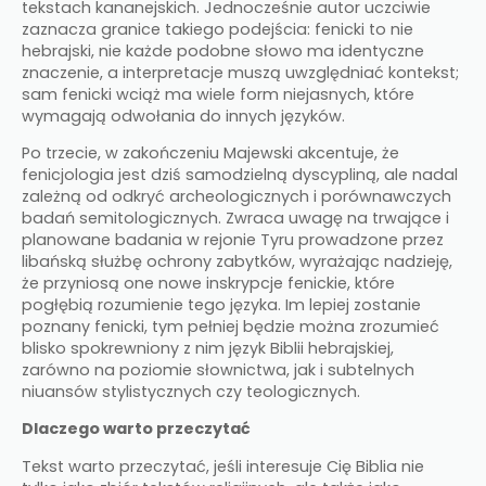
tekstach kananejskich. Jednocześnie autor uczciwie
zaznacza granice takiego podejścia: fenicki to nie
hebrajski, nie każde podobne słowo ma identyczne
znaczenie, a interpretacje muszą uwzględniać kontekst;
sam fenicki wciąż ma wiele form niejasnych, które
wymagają odwołania do innych języków.​
Po trzecie, w zakończeniu Majewski akcentuje, że
fenicjologia jest dziś samodzielną dyscypliną, ale nadal
zależną od odkryć archeologicznych i porównawczych
badań semitologicznych. Zwraca uwagę na trwające i
planowane badania w rejonie Tyru prowadzone przez
libańską służbę ochrony zabytków, wyrażając nadzieję,
że przyniosą one nowe inskrypcje fenickie, które
pogłębią rozumienie tego języka. Im lepiej zostanie
poznany fenicki, tym pełniej będzie można zrozumieć
blisko spokrewniony z nim język Biblii hebrajskiej,
zarówno na poziomie słownictwa, jak i subtelnych
niuansów stylistycznych czy teologicznych.​
Dlaczego warto przeczytać
Tekst warto przeczytać, jeśli interesuje Cię Biblia nie