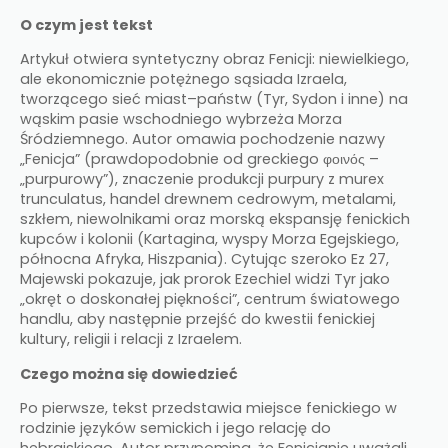
O czym jest tekst
Artykuł otwiera syntetyczny obraz Fenicji: niewielkiego,
ale ekonomicznie potężnego sąsiada Izraela,
tworzącego sieć miast–państw (Tyr, Sydon i inne) na
wąskim pasie wschodniego wybrzeża Morza
Śródziemnego. Autor omawia pochodzenie nazwy
„Fenicja” (prawdopodobnie od greckiego φοινός –
„purpurowy”), znaczenie produkcji purpury z murex
trunculatus, handel drewnem cedrowym, metalami,
szkłem, niewolnikami oraz morską ekspansję fenickich
kupców i kolonii (Kartagina, wyspy Morza Egejskiego,
północna Afryka, Hiszpania). Cytując szeroko Ez 27,
Majewski pokazuje, jak prorok Ezechiel widzi Tyr jako
„okręt o doskonałej piękności”, centrum światowego
handlu, aby następnie przejść do kwestii fenickiej
kultury, religii i relacji z Izraelem.​
Czego można się dowiedzieć
Po pierwsze, tekst przedstawia miejsce fenickiego w
rodzinie języków semickich i jego relację do