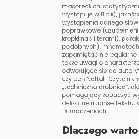
masoreckich: statystyczne
występuje w Biblii), jakoś
wystąpienia danego słowa
poprawkowe (uzupełnienia
kropki nad literami), para
podobnych), mnemotech
zapamiętać nieregularne li
także uwagi o charakterz
odwołujące się do autoryt
czy ben Neftali. Czytelnik 
„techniczna drobnica”, ale
pomagający zobaczyć wyj
delikatne niuanse tekstu,
tłumaczeniach.​
Dlaczego warto