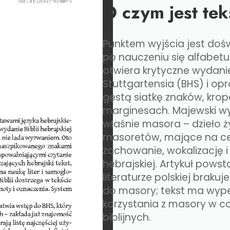
O czym jest tek
Punktem wyjścia jest doś
po nauczeniu się alfabetu
otwiera krytyczne wydanie
Stuttgartensia (BHS) i op
gęstą siatkę znaków, krope
marginesach. Majewski wy
właśnie masora – dzieło 
masoretów, mające na ce
zachowanie, wokalizację i p
hebrajskiej. Artykuł powsta
literaturze polskiej brak
do masory; tekst ma wypeł
korzystania z masory w c
biblijnych.​