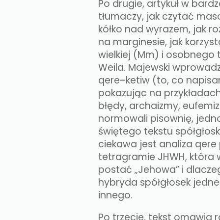
Po drugie, artykuł w bard
tłumaczy, jak czytać mas
kółko nad wyrazem, jak r
na marginesie, jak korzys
wielkiej (Mm) i osobneg
Weila. Majewski wprowadz
qere–ketiw (to, co napisan
pokazując na przykładach
błędy, archaizmy, eufemiz
normowali pisownię, jedn
świętego tekstu spółgłos
ciekawa jest analiza qer
tetragramie JHWH, która w
postać „Jehowa” i dlacze
hybryda spółgłosek jedn
innego.​
Po trzecie, tekst omawia