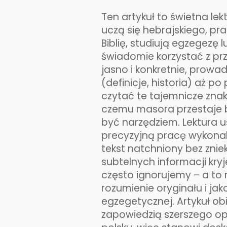
Ten artykuł to świetna lek
uczą się hebrajskiego, pr
Biblię, studiują egzegezę 
świadomie korzystać z pr
jasno i konkretnie, prowa
(definicje, historia) aż po
czytać te tajemnicze znaki
czemu masora przestaje b
być narzędziem. Lektura 
precyzyjną pracę wykona
tekst natchniony bez zniek
subtelnych informacji kry
często ignorujemy – a to
rozumienie oryginału i jak
egzegetycznej. Artykuł obi
zapowiedzią szerszego o