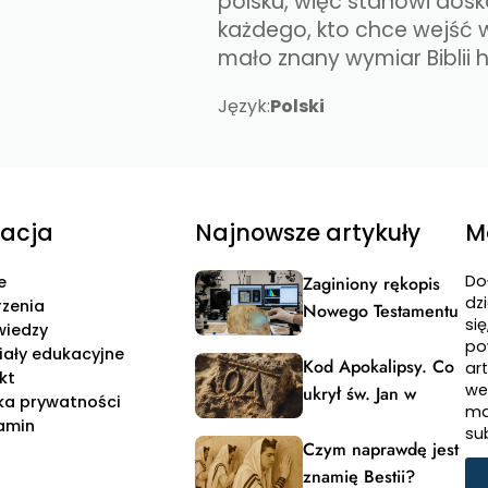
polsku, więc stanowi dosk
każdego, kto chce wejść w
mało znany wymiar Biblii he
Język:
Polski
acja
Najnowsze artykuły
M
Do
e
Zaginiony rękopis
dzi
zenia
Nowego Testamentu
si
wiedzy
po
iały edukacyjne
Kod Apokalipsy. Co
ar
kt
we
ukrył św. Jan w
yka prywatności
ma
powitaniu?
amin
su
Czym naprawdę jest
znamię Bestii?