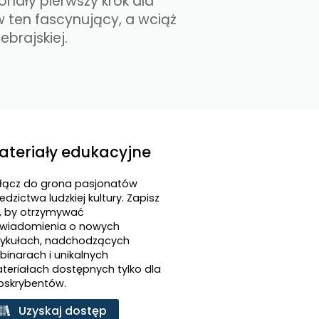
onały pierwszy krok dla
 ten fascynujący, a wciąż
brajskiej.​
ateriały edukacyjne
łącz do grona pasjonatów
edzictwa ludzkiej kultury. Zapisz
ę, by otrzymywać
wiadomienia o nowych
tykułach, nadchodzących
binarach i unikalnych
teriałach dostępnych tylko dla
bskrybentów.
Uzyskaj dostęp