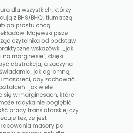
tura dla wszystkich, którzy
acują z BHS/BHQ, tłumaczą
lub po prostu chcą
zekładów. Majewski pisze
dząc czytelnika od podstaw
 praktyczne wskazówki, „jak
 na marginesie”, dzięki
yć abstrakcją, a zaczyna
uświadamia, jak ogromną,
li masoreci, aby zachować
ształceń i jak wiele
je się w marginesach, które
 może radykalnie pogłębić
ość pracy translatorskiej czy
ecuje też, że jest
pracowania masory po