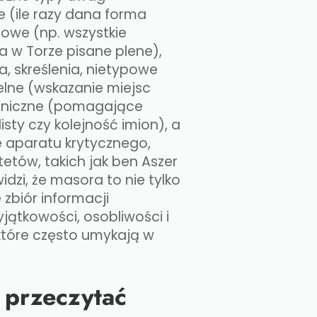
 (ile razy dana forma
ciowe (np. wszystkie
 w Torze pisane plene),
, skreślenia, nietypowe
lelne (wskazanie miejsc
niczne (pomagające
sty czy kolejność imion), a
e aparatu krytycznego,
etów, takich jak ben Aszer
widzi, że masora to nie tylko
 zbiór informacji
ątkowości, osobliwości i
 które często umykają w
 przeczytać