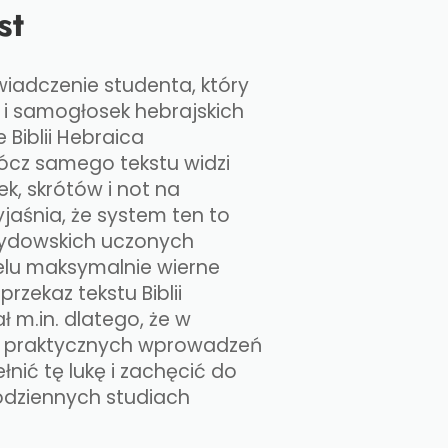
st
wiadczenie studenta, który
 i samogłosek hebrajskich
 Biblii Hebraica
rócz samego tekstu widzi
k, skrótów i not na
jaśnia, że system ten to
żydowskich uczonych
lu maksymalnie wierne
rzekaz tekstu Biblii
ł m.in. dlatego, że w
uje praktycznych wprowadzeń
nić tę lukę i zachęcić do
odziennych studiach