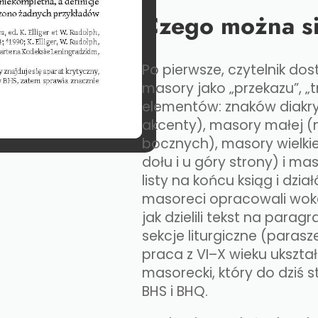
Czego można si
Po pierwsze, czytelnik dos
masory jako „przekazu”, „t
elementów: znaków diakry
akcenty), masory małej 
bocznych), masory wielkie
dołu i u góry strony) i m
listy na końcu ksiąg i dzia
masoreci opracowali woka
jak dzielili tekst na para
sekcje liturgiczne (parasz
praca z VI–X wieku ukszt
masorecki, który do dziś
BHS i BHQ.​