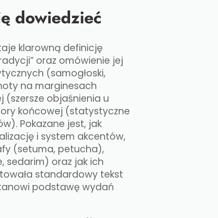
ę dowiedzieć
taje klarowną definicję
radycji” oraz omówienie jej
tycznych (samogłoski,
(noty na marginesach
j (szersze objaśnienia u
asory końcowej (statystyczne
łów). Pokazane jest, jak
lizację i system akcentów,
grafy (setuma, petucha),
e, sedarim) oraz jak ich
ałtowała standardowy tekst
 stanowi podstawę wydań