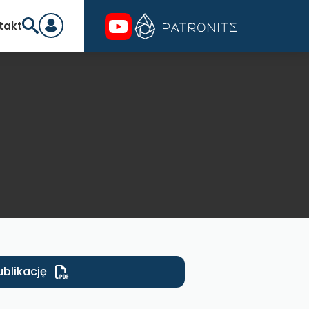
takt
ublikację