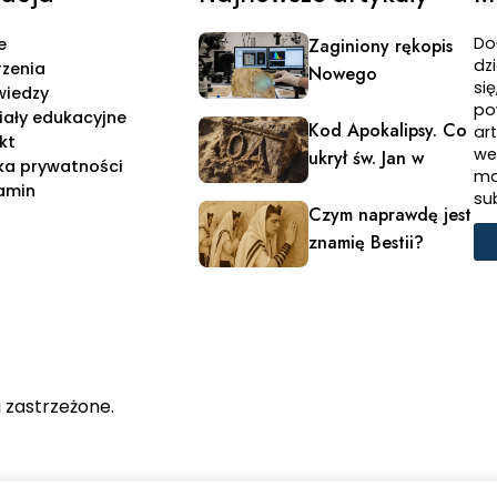
Do
e
Zaginiony rękopis
dzi
zenia
Nowego
si
wiedzy
Testamentu
po
iały edukacyjne
Kod Apokalipsy. Co
ar
kt
we
ukrył św. Jan w
yka prywatności
ma
powitaniu?
amin
su
Czym naprawdę jest
znamię Bestii?
 zastrzeżone.