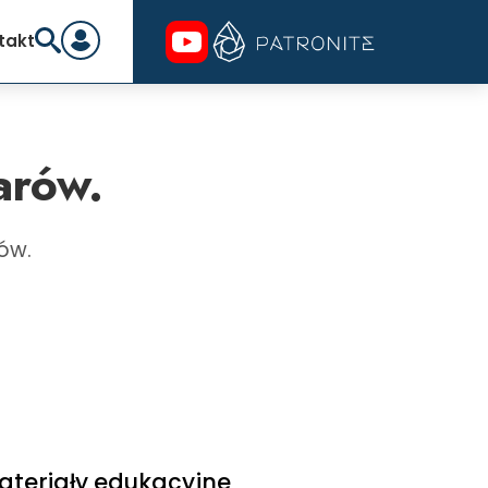
takt
arów.
ów.
ateriały edukacyjne