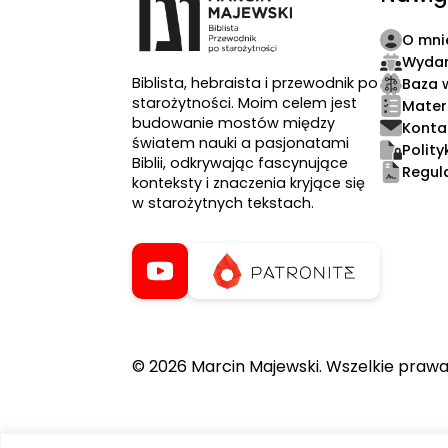
O mni
Wydar
Biblista, hebraista i przewodnik po
Baza 
starożytności. Moim celem jest
Mater
budowanie mostów między
Konta
światem nauki a pasjonatami
Polit
Biblii, odkrywając fascynujące
Regul
konteksty i znaczenia kryjące się
w starożytnych tekstach.
© 2026 Marcin Majewski. Wszelkie prawa