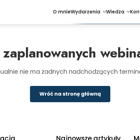
O mnie
Wydarzenia
Wiedza
Kon
 zaplanowanych webin
tualnie nie ma żadnych nadchodzących termin
Wróć na stronę główną
acja
Najnowsze artykuły
M