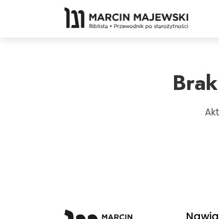
Brak
Ak
Nawig