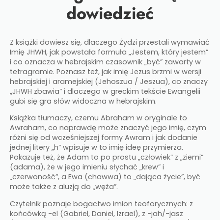
dowiedzieć
Z książki dowiesz się, dlaczego Żydzi przestali wymawiać
Imię JHWH, jak powstała formuła „Jestem, który jestem”
i co oznacza w hebrajskim czasownik „być” zawarty w
tetragramie. Poznasz też, jak imię Jezus brzmi w wersji
hebrajskiej i aramejskiej (Jehoszua / Jeszua), co znaczy
„JHWH zbawia” i dlaczego w greckim tekście Ewangelii
gubi się gra słów widoczna w hebrajskim.​
Książka tłumaczy, czemu Abraham w oryginale to
Awraham, co naprawdę może znaczyć jego imię, czym
różni się od wcześniejszej formy Awram i jak dodanie
jednej litery „h” wpisuje w to imię ideę przymierza.
Pokazuje też, że Adam to po prostu „człowiek” z „ziemi”
(adama), że w jego imieniu słychać „krew” i
„czerwoność”, a Ewa (chawwa) to „dająca życie”, być
może także z aluzją do „węża”.​
Czytelnik poznaje bogactwo imion teoforycznych: z
końcówką -el (Gabriel, Daniel, Izrael), z -jah/-jasz