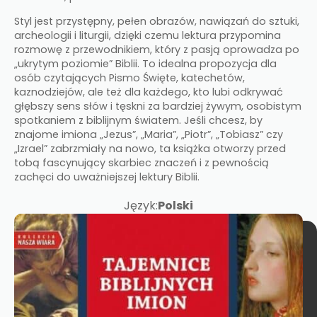
Styl jest przystępny, pełen obrazów, nawiązań do sztuki,
archeologii i liturgii, dzięki czemu lektura przypomina
rozmowę z przewodnikiem, który z pasją oprowadza po
„ukrytym poziomie” Biblii. To idealna propozycja dla
osób czytających Pismo Święte, katechetów,
kaznodziejów, ale też dla każdego, kto lubi odkrywać
głębszy sens słów i tęskni za bardziej żywym, osobistym
spotkaniem z biblijnym światem. Jeśli chcesz, by
znajome imiona „Jezus”, „Maria”, „Piotr”, „Tobiasz” czy
„Izrael” zabrzmiały na nowo, ta książka otworzy przed
tobą fascynujący skarbiec znaczeń i z pewnością
zachęci do uważniejszej lektury Biblii.
Język:
Polski