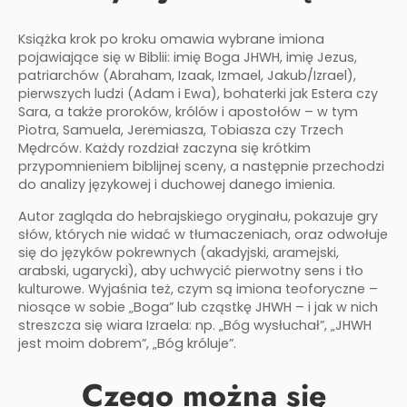
Książka krok po kroku omawia wybrane imiona
pojawiające się w Biblii: imię Boga JHWH, imię Jezus,
patriarchów (Abraham, Izaak, Izmael, Jakub/Izrael),
pierwszych ludzi (Adam i Ewa), bohaterki jak Estera czy
Sara, a także proroków, królów i apostołów – w tym
Piotra, Samuela, Jeremiasza, Tobiasza czy Trzech
Mędrców. Każdy rozdział zaczyna się krótkim
przypomnieniem biblijnej sceny, a następnie przechodzi
do analizy językowej i duchowej danego imienia.​
Autor zagląda do hebrajskiego oryginału, pokazuje gry
słów, których nie widać w tłumaczeniach, oraz odwołuje
się do języków pokrewnych (akadyjski, aramejski,
arabski, ugarycki), aby uchwycić pierwotny sens i tło
kulturowe. Wyjaśnia też, czym są imiona teoforyczne –
niosące w sobie „Boga” lub cząstkę JHWH – i jak w nich
streszcza się wiara Izraela: np. „Bóg wysłuchał”, „JHWH
jest moim dobrem”, „Bóg króluje”.​
Czego można się