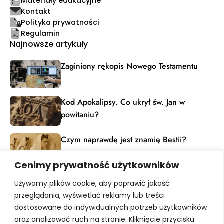
Materiały edukacyjne
Kontakt
Polityka prywatności
Regulamin
Najnowsze artykuły
Zaginiony rękopis Nowego Testamentu
Kod Apokalipsy. Co ukrył św. Jan w
powitaniu?
Czym naprawdę jest znamię Bestii?
Cenimy prywatność użytkowników
Materiały edukacyjne
Używamy plików cookie, aby poprawić jakość
Dołącz do grona pasjonatów dziedzictwa ludzkiej
przeglądania, wyświetlać reklamy lub treści
kultury. Zapisz się, by otrzymywać powiadomienia o
dostosowane do indywidualnych potrzeb użytkowników
nowych artykułach, nadchodzących webinarach i
unikalnych materiałach dostępnych tylko dla
oraz analizować ruch na stronie. Kliknięcie przycisku