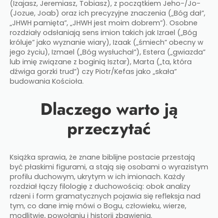
(Izajasz, Jeremiasz, Tobiasz), z początkiem Jeho-/Jo-
(Jozue, Joab) oraz ich precyzyjne znaczenia („Bóg dał”,
„JHWH pamięta”, „JHWH jest moim dobrem”). Osobne
rozdziały odsłaniają sens imion takich jak Izrael („Bóg
króluje” jako wyznanie wiary), Izaak („śmiech” obecny w
jego życiu), Izmael („Bóg wysłuchał”), Estera („gwiazda”
lub imię związane z boginią Isztar), Marta („ta, która
dźwiga gorzki trud”) czy Piotr/Kefas jako „skała”
budowania Kościoła.​
Dlaczego warto ją
przeczytać
Książka sprawia, że znane biblijne postacie przestają
być płaskimi figurami, a stają się osobami o wyrazistym
profilu duchowym, ukrytym w ich imionach. Każdy
rozdział łączy filologię z duchowością: obok analizy
rdzeni i form gramatycznych pojawia się refleksja nad
tym, co dane imię mówi o Bogu, człowieku, wierze,
modlitwie, powołaniu i historii zbawienia.​