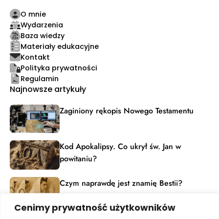
O mnie
Wydarzenia
Baza wiedzy
Materiały edukacyjne
Kontakt
Polityka prywatności
Regulamin
Najnowsze artykuły
Zaginiony rękopis Nowego Testamentu
Kod Apokalipsy. Co ukrył św. Jan w
powitaniu?
Czym naprawdę jest znamię Bestii?
Cenimy prywatność użytkowników
Materiały edukacyjne