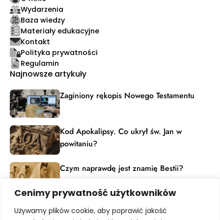
Wydarzenia
Baza wiedzy
Materiały edukacyjne
Kontakt
Polityka prywatności
Regulamin
Najnowsze artykuły
Zaginiony rękopis Nowego Testamentu
Kod Apokalipsy. Co ukrył św. Jan w
powitaniu?
Czym naprawdę jest znamię Bestii?
Cenimy prywatność użytkowników
Materiały edukacyjne
Używamy plików cookie, aby poprawić jakość
Dołącz do grona pasjonatów dziedzictwa ludzkiej