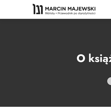
O ksią