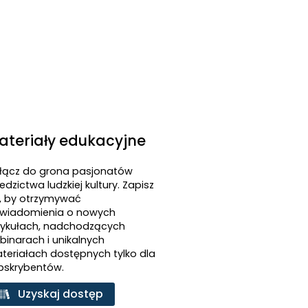
ateriały edukacyjne
łącz do grona pasjonatów
edzictwa ludzkiej kultury. Zapisz
ę, by otrzymywać
wiadomienia o nowych
tykułach, nadchodzących
binarach i unikalnych
teriałach dostępnych tylko dla
bskrybentów.
Uzyskaj dostęp