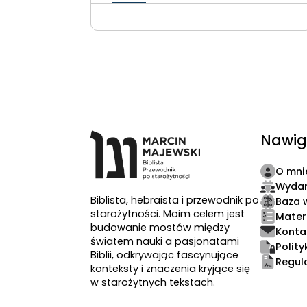
Nawig
O mni
Wydar
Biblista, hebraista i przewodnik po
Baza 
starożytności. Moim celem jest
Mater
budowanie mostów między
Konta
światem nauki a pasjonatami
Polit
Biblii, odkrywając fascynujące
Regul
konteksty i znaczenia kryjące się
w starożytnych tekstach.