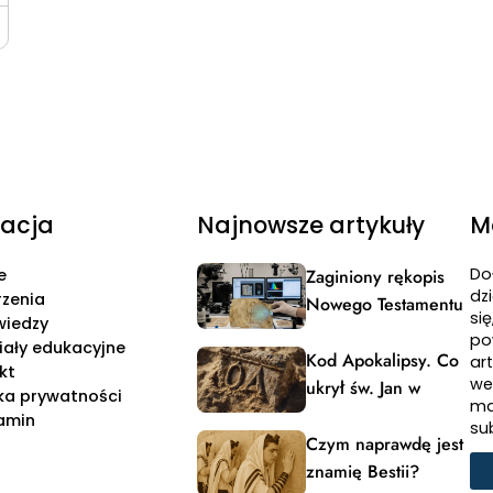
acja
Najnowsze artykuły
M
Do
e
Zaginiony rękopis
dzi
zenia
Nowego Testamentu
si
wiedzy
po
iały edukacyjne
Kod Apokalipsy. Co
ar
kt
we
ukrył św. Jan w
yka prywatności
ma
powitaniu?
amin
su
Czym naprawdę jest
znamię Bestii?