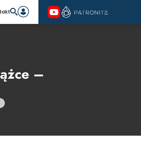
takt
iążce –