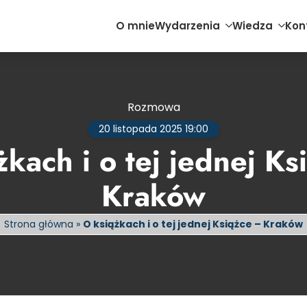
O mnie
Wydarzenia
Wiedza
Kon
Rozmowa
20 listopada 2025 19:00
żkach i o tej jednej Ks
Kraków
Strona główna
»
O książkach i o tej jednej Książce – Kraków