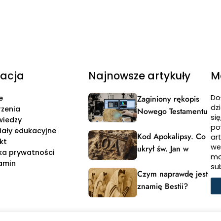
acja
Najnowsze artykuły
M
Do
e
Zaginiony rękopis
dzi
zenia
Nowego Testamentu
si
wiedzy
po
iały edukacyjne
Kod Apokalipsy. Co
ar
kt
we
ukrył św. Jan w
yka prywatności
ma
powitaniu?
amin
su
Czym naprawdę jest
znamię Bestii?