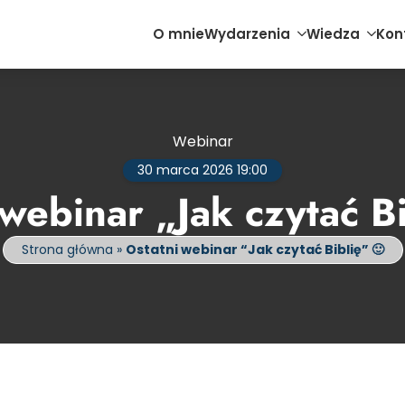
O mnie
Wydarzenia
Wiedza
Kon
Webinar
30 marca 2026 19:00
 webinar „Jak czytać Bi
Strona główna
»
Ostatni webinar “Jak czytać Biblię” 🙂