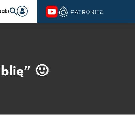
takt
blię” 🙂