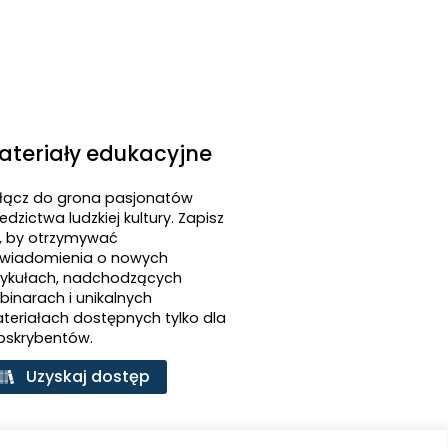
ateriały edukacyjne
łącz do grona pasjonatów
edzictwa ludzkiej kultury. Zapisz
ę, by otrzymywać
wiadomienia o nowych
tykułach, nadchodzących
binarach i unikalnych
teriałach dostępnych tylko dla
bskrybentów.
Uzyskaj dostęp