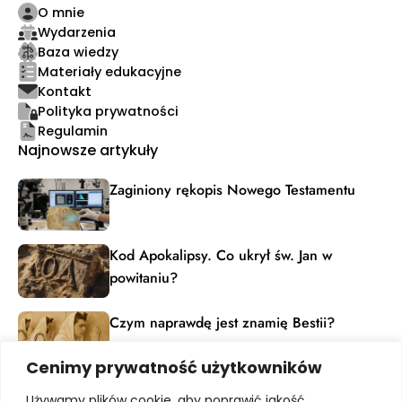
O mnie
Wydarzenia
Baza wiedzy
Materiały edukacyjne
Kontakt
Polityka prywatności
Regulamin
Najnowsze artykuły
Zaginiony rękopis Nowego Testamentu
Kod Apokalipsy. Co ukrył św. Jan w
powitaniu?
Czym naprawdę jest znamię Bestii?
Cenimy prywatność użytkowników
Materiały edukacyjne
Używamy plików cookie, aby poprawić jakość