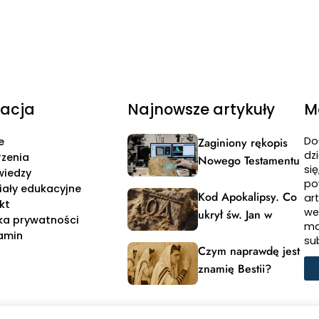
acja
Najnowsze artykuły
M
Do
e
Zaginiony rękopis
dzi
zenia
Nowego Testamentu
si
wiedzy
po
iały edukacyjne
Kod Apokalipsy. Co
ar
kt
we
ukrył św. Jan w
yka prywatności
ma
powitaniu?
amin
su
Czym naprawdę jest
znamię Bestii?