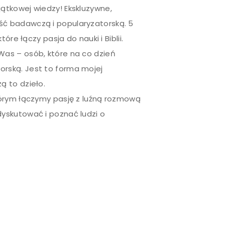
ątkowej wiedzy! Ekskluzywne,
ść badawczą i popularyzatorską. 5
óre łączy pasja do nauki i Biblii.
Was – osób, które na co dzień
orską. Jest to forma mojej
ą to dzieło.
tórym łączymy pasję z luźną rozmową
dyskutować i poznać ludzi o