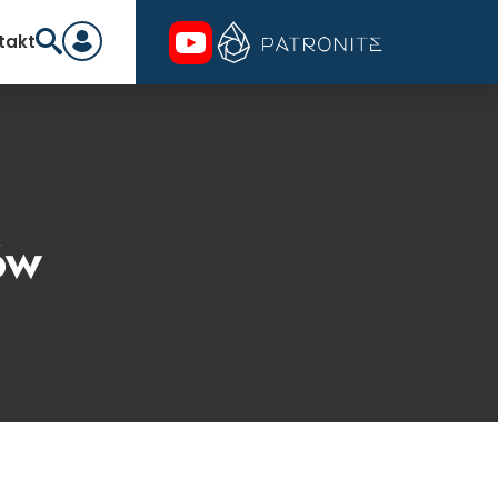
takt
ów