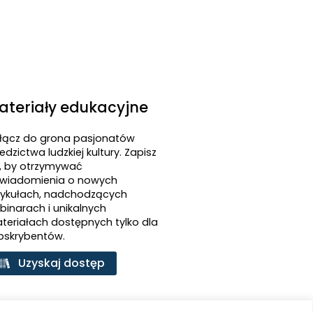
ateriały edukacyjne
łącz do grona pasjonatów
edzictwa ludzkiej kultury. Zapisz
ę, by otrzymywać
wiadomienia o nowych
tykułach, nadchodzących
binarach i unikalnych
teriałach dostępnych tylko dla
bskrybentów.
Uzyskaj dostęp