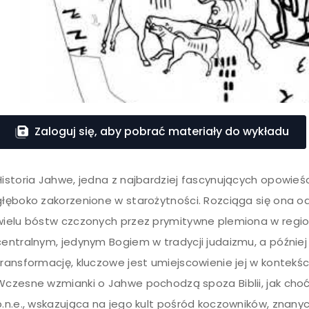
Zaloguj się, aby pobrać materiały do wykładu
Historia Jahwe, jedna z najbardziej fascynujących opowieści 
głęboko zakorzenione w starożytności. Rozciąga się ona o
wielu bóstw czczonych przez prymitywne plemiona w regioni
centralnym, jedynym Bogiem w tradycji judaizmu, a później
transformację, kluczowe jest umiejscowienie jej w kontekś
Wczesne wzmianki o Jahwe pochodzą spoza Biblii, jak choćb
p.n.e., wskazująca na jego kult pośród koczowników, znany