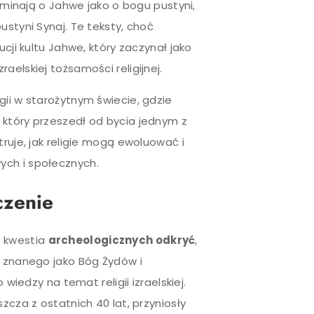
pominają o Jahwe jako o bogu pustyni,
ustyni Synaj. Te teksty, choć
ucji kultu Jahwe, który zaczynał jako
aelskiej tożsamości religijnej.
gii w starożytnym świecie, gdzie
 który przeszedł od bycia jednym z
truje, jak religie mogą ewoluować i
ych i społecznych.
czenie
a kwestia
archeologicznych odkryć
,
a znanego jako Bóg Żydów i
 wiedzy na temat religii izraelskiej.
zcza z ostatnich 40 lat, przyniosły