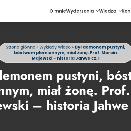
O mnie
Wydarzenia
Wiedza
Kon
Strona główna
»
Wykłady Wideo
»
Był demonem pustyni,
bóstwem plemiennym, miał żonę. Prof. Marcin
Majewski – historia Jahwe cz. I
demonem pustyni, bó
nnym, miał żonę. Prof.
wski – historia Jahwe 