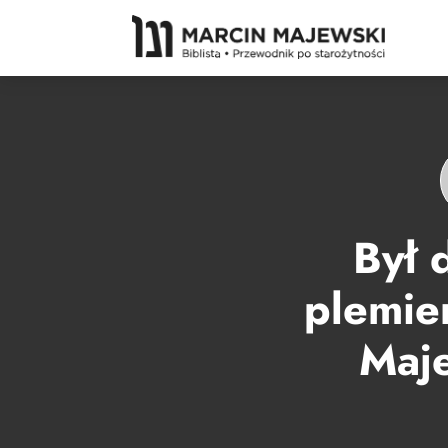
Był 
plemie
Maje