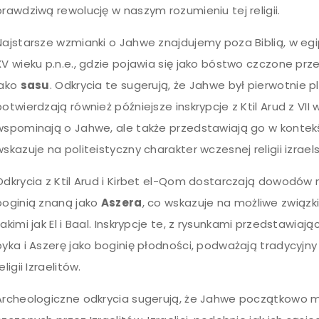
prawdziwą rewolucję w naszym rozumieniu tej religii.
Najstarsze wzmianki o Jahwe znajdujemy poza Biblią, w eg
XV wieku p.n.e., gdzie pojawia się jako bóstwo czczone p
jako
sasu
. Odkrycia te sugerują, że Jahwe był pierwotnie
potwierdzają również późniejsze inskrypcje z Ktil Arud z VII w
wspominają o Jahwe, ale także przedstawiają go w kontek
wskazuje na politeistyczny charakter wczesnej religii izraelsk
Odkrycia z Ktil Arud i Kirbet el-Qom dostarczają dowodów 
boginią znaną jako
Aszera
, co wskazuje na możliwe związk
takimi jak El i Baal. Inskrypcje te, z rysunkami przedstawi
byka i Aszerę jako boginię płodności, podważają tradycyj
eligii Izraelitów.
Archeologiczne odkrycia sugerują, że Jahwe początkowo m