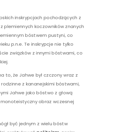
ipskich inskrypcjach pochodzących z
rzez plemiennych koczowników znanych
 plemiennym bóstwem pustyni, co
ieku p.n.e. Te inskrypcje nie tylko
ście związków z innymi bóstwami, co
iej.
na to, że Jahwe był czczony wraz z
i rodzinne z kananejskimi bóstwami,
ającymi Jahwe jako bóstwo z głową
ny monoteistyczny obraz wczesnej
ógł być jednym z wielu bóstw