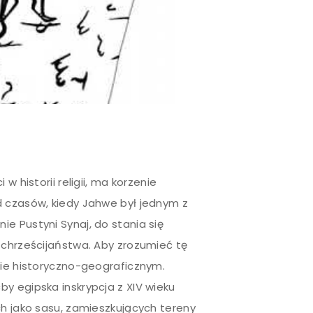
w historii religii, ma korzenie
d czasów, kiedy Jahwe był jednym z
e Pustyni Synaj, do stania się
 chrześcijaństwa. Aby zrozumieć tę
cie historyczno-geograficznym.
y egipska inskrypcja z XIV wieku
ch jako sasu, zamieszkujących tereny