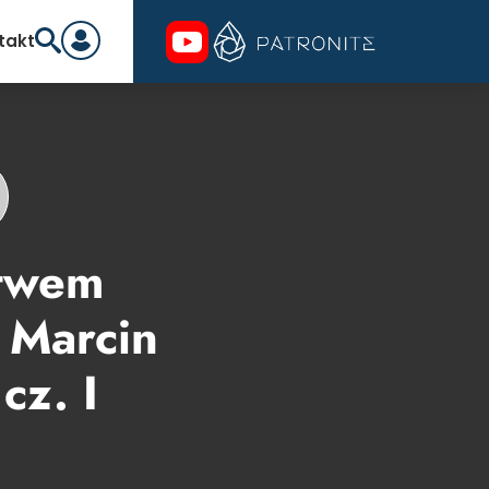
takt
stwem
 Marcin
cz. I