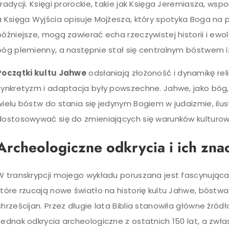
tradycji. Księgi prorockie, takie jak Księga Jeremiasza, ws
a Księga Wyjścia opisuje Mojżesza, który spotyka Boga na p
późniejsze, mogą zawierać echa rzeczywistej historii i ewol
bóg plemienny, a następnie stał się centralnym bóstwem izr
Początki kultu Jahwe
odsłaniają złożoność i dynamikę reli
synkretyzm i adaptacja były powszechne. Jahwe, jako bóg,
wielu bóstw do stania się jedynym Bogiem w judaizmie, ilus
dostosowywać się do zmieniających się warunków kulturow
Archeologiczne odkrycia i ich zna
W transkrypcji mojego wykładu poruszana jest fascynując
które rzucają nowe światło na historię kultu Jahwe, bóstw
chrześcijan. Przez długie lata Biblia stanowiła główne źródło
Jednak odkrycia archeologiczne z ostatnich 150 lat, a zwłas