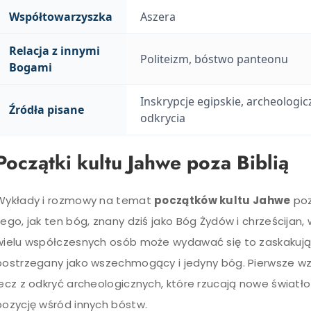
Współtowarzyszka
Aszera
Relacja z innymi
Politeizm, bóstwo panteonu
Bogami
Inskrypcje egipskie, archeologic
Źródła pisane
odkrycia
Początki kultu Jahwe poza Biblią
Wykłady i rozmowy na temat
początków kultu Jahwe
poz
tego, jak ten bóg, znany dziś jako Bóg Żydów i chrześcijan
wielu współczesnych osób może wydawać się to zaskakują
postrzegany jako wszechmogący i jedyny bóg. Pierwsze wzmi
lecz z odkryć archeologicznych, które rzucają nowe światł
pozycję wśród innych bóstw.