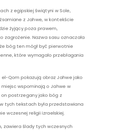
ch z egipskiej świątyni w Sole,
tożsamiane z Jahwe, w kontekście
udzie żyjący poza prawem,
ako zagrożenie. Nazwa sasu oznaczała
 że bóg ten mógł być pierwotnie
ienne, które wymagało przebłagania
rbet el-Qom pokazują obraz Jahwe jako
h miejsc wspominają o Jahwe w
ć on postrzegany jako bóg z
, w tych tekstach była przedstawiana
 wczesnej religii izraelskiej.
, zawiera ślady tych wczesnych