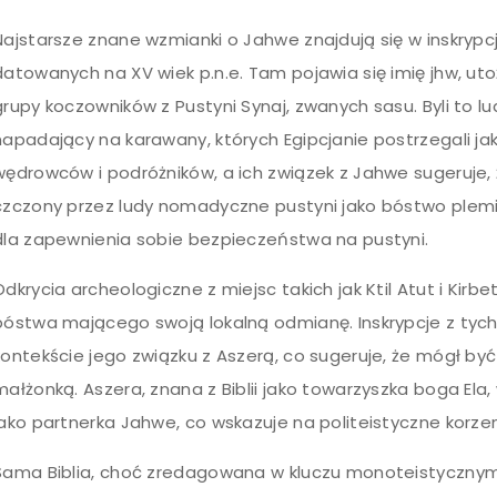
Najstarsze znane wzmianki o Jahwe znajdują się w inskrypcja
datowanych na XV wiek p.n.e. Tam pojawia się imię jhw, u
grupy koczowników z Pustyni Synaj, zwanych sasu. Byli to l
napadający na karawany, których Egipcjanie postrzegali j
wędrowców i podróżników, a ich związek z Jahwe sugeruje,
czczony przez ludy nomadyczne pustyni jako bóstwo plem
dla zapewnienia sobie bezpieczeństwa na pustyni.
Odkrycia archeologiczne z miejsc takich jak Ktil Atut i Ki
bóstwa mającego swoją lokalną odmianę. Inskrypcje z tyc
kontekście jego związku z Aszerą, co sugeruje, że mógł by
małżonką. Aszera, znana z Biblii jako towarzyszka boga Ela
jako partnerka Jahwe, co wskazuje na politeistyczne korzenie
Sama Biblia, choć zredagowana w kluczu monoteistycznym