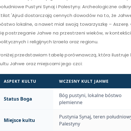
południowe Pustyni Synaj i Palestyny. Archeologiczne odkryc
Ktilat 'Ajrud dostarczają cennych dowodów na to, że Jahw
bóstwo lokalne, a nawet miał swoją towarzyszkę – Aszerę. 
się postrzeganie Jahwe na przestrzeni wieków, w kontekś
politycznych i religijnych Izraela oraz regionu.
Poniżej przedstawiam tabelę porównawczą, która ilustruje
kultu Jahwe oraz miejscami jego czci:
ASPEKT KULTU
WCZESNY KULT JAHWE
Bóg pustyni, lokalne bóstwo
Status Boga
plemienne
Pustynia Synaj, teren południow
Miejsce kultu
Palestyny