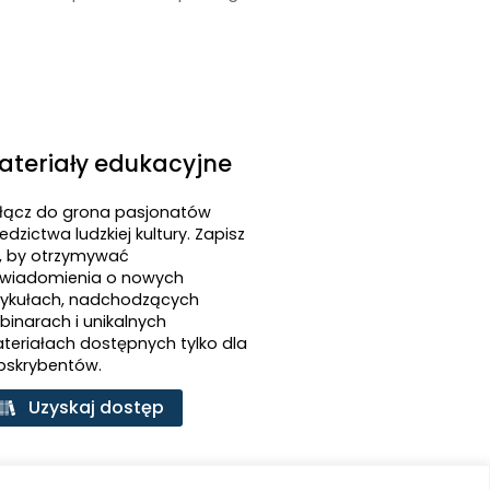
ateriały edukacyjne
łącz do grona pasjonatów
edzictwa ludzkiej kultury. Zapisz
ę, by otrzymywać
wiadomienia o nowych
tykułach, nadchodzących
binarach i unikalnych
teriałach dostępnych tylko dla
bskrybentów.
Uzyskaj dostęp