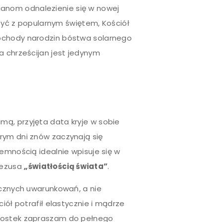
anom odnalezienie się w nowej
zyć z popularnym świętem, Kościół
obchody narodzin bóstwa solarnego
a chrześcijan jest jedynym
ą, przyjęta data kryje w sobie
rym dni znów zaczynają się
emnością idealnie wpisuje się w
Jezusa
„światłością świata”
.
icznych uwarunkowań, a nie
iół potrafił elastycznie i mądrze
awostek zapraszam do pełnego