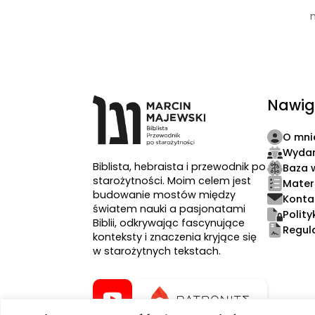
Nawig
O mni
Wydar
Biblista, hebraista i przewodnik po
Baza 
starożytności. Moim celem jest
Mater
budowanie mostów między
Konta
światem nauki a pasjonatami
Polit
Biblii, odkrywając fascynujące
Regul
konteksty i znaczenia kryjące się
w starożytnych tekstach.