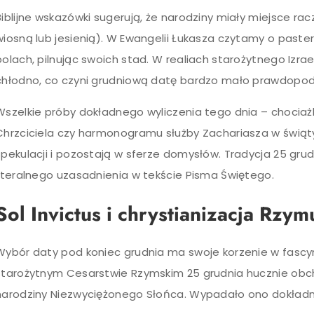
Biblijne wskazówki sugerują, że narodziny miały miejsce rac
wiosną lub jesienią). W Ewangelii Łukasza czytamy o paste
polach, pilnując swoich stad. W realiach starożytnego Izra
chłodno, co czyni grudniową datę bardzo mało prawdopo
Wszelkie próby dokładnego wyliczenia tego dnia – chocia
Chrzciciela czy harmonogramu służby Zachariasza w świąt
spekulacji i pozostają w sferze domysłów. Tradycja 25 gru
literalnego uzasadnienia w tekście Pisma Świętego.
Sol Invictus i chrystianizacja Rzym
Wybór daty pod koniec grudnia ma swoje korzenie w fascy
starożytnym Cesarstwie Rzymskim 25 grudnia hucznie ob
narodziny Niezwyciężonego Słońca. Wypadało ono dokładni