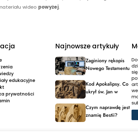
materiału wideo
powyżej
.
acja
Najnowsze artykuły
M
Do
e
Zaginiony rękopis
dzi
zenia
Nowego Testamentu
si
wiedzy
po
iały edukacyjne
Kod Apokalipsy. Co
ar
kt
we
ukrył św. Jan w
yka prywatności
ma
powitaniu?
amin
su
Czym naprawdę jest
znamię Bestii?