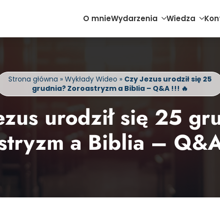
O mnie
Wydarzenia
Wiedza
Kon
Strona główna
»
Wykłady Wideo
»
Czy Jezus urodził się 25
grudnia? Zoroastryzm a Biblia – Q&A !!! 🔥
ezus urodził się 25 gr
stryzm a Biblia – Q&A 