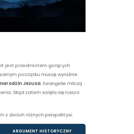
lat jest przedmiotem gorących
 na samym początku muszę wyraźnie
y narodzin Jezusa
. Ewangelie milczą
zenia. Skąd zatem wzięła się nasza
m z dwóch różnych perspektyw:
ARGUMENT HISTORYCZNY