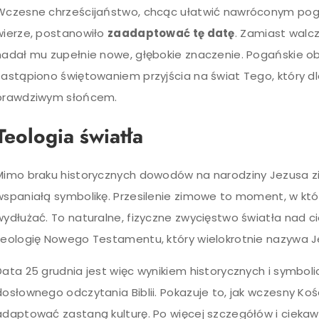
Wczesne chrześcijaństwo, chcąc ułatwić nawróconym pog
wierze, postanowiło
zaadaptować tę datę
. Zamiast walc
nadał mu zupełnie nowe, głębokie znaczenie. Pogańskie 
zastąpiono świętowaniem przyjścia na świat Tego, który dl
prawdziwym słońcem.
Teologia światła
Mimo braku historycznych dowodów na narodziny Jezusa zim
wspaniałą symbolikę. Przesilenie zimowe to moment, w któ
wydłużać. To naturalne, fizyczne zwycięstwo światła nad ci
teologię Nowego Testamentu, który wielokrotnie nazywa 
Data 25 grudnia jest więc wynikiem historycznych i symbol
dosłownego odczytania Biblii. Pokazuje to, jak wczesny Kośc
adaptować zastaną kulturę. Po więcej szczegółów i ciek