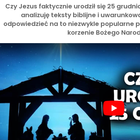
Czy Jezus faktycznie urodził się 25 grud
analizuję teksty biblijne i uwarunkow
odpowiedzieć na to niezwykle popularne p
korzenie Bożego Narod
Play