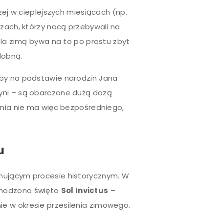
zej w cieplejszych miesiącach (np.
rzach, którzy nocą przebywali na
ela zimą bywa na to po prostu zbyt
dobną.
żby na podstawie narodzin Jana
yni – są obarczone dużą dozą
dnia nie ma więc bezpośredniego,
u
nującym procesie historycznym. W
chodzono święto
Sol Invictus
–
e w okresie przesilenia zimowego.