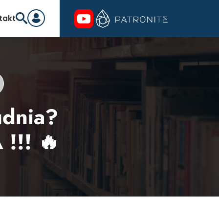
takt
udnia?
!!! 🔥