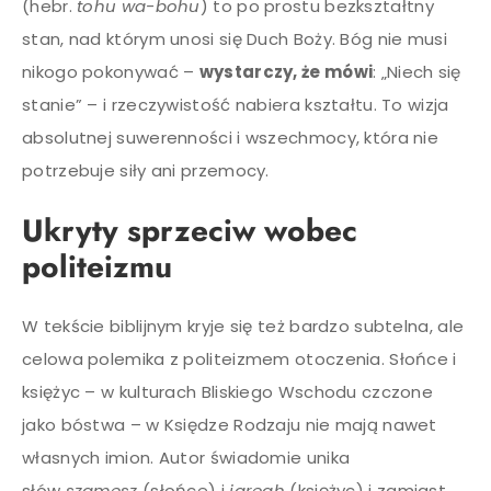
(hebr.
tohu wa-bohu
) to po prostu bezkształtny
stan, nad którym unosi się Duch Boży. Bóg nie musi
nikogo pokonywać –
wystarczy, że mówi
: „Niech się
stanie” – i rzeczywistość nabiera kształtu. To wizja
absolutnej suwerenności i wszechmocy, która nie
potrzebuje siły ani przemocy.
Ukryty sprzeciw wobec
politeizmu
W tekście biblijnym kryje się też bardzo subtelna, ale
celowa polemika z politeizmem otoczenia. Słońce i
księżyc – w kulturach Bliskiego Wschodu czczone
jako bóstwa – w Księdze Rodzaju nie mają nawet
własnych imion. Autor świadomie unika
słów
szamesz
(słońce) i
jareah
(księżyc) i zamiast