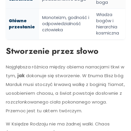
boga
Władza
Monoteizm, godność i
Główne
bogów i
odpowiedzialność
przesłanie
hierarchia
człowieka
kosmiczna
Stworzenie przez słowo
Najgłębsza różnica między obiema narracjami tkwi w
tym,
jak
dokonuje się stworzenie. W Enuma Elisz bóg
Marduk musi stoczyć krwawą walkę z boginią Tiamat,
uosobieniem chaosu, a świat powstaje dosłownie z
rozczłonkowanego ciała pokonanego wroga.
Przemoc jest tu aktem twórczym.
W Księdze Rodzaju nie ma żadnej walki. Chaos