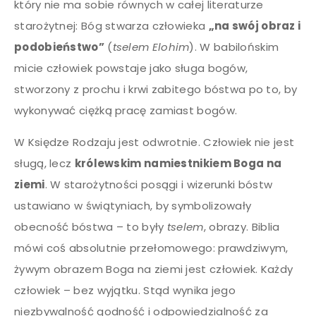
który nie ma sobie równych w całej literaturze
starożytnej: Bóg stwarza człowieka
„na swój obraz i
podobieństwo”
(
tselem Elohim
). W babilońskim
micie człowiek powstaje jako sługa bogów,
stworzony z prochu i krwi zabitego bóstwa po to, by
wykonywać ciężką pracę zamiast bogów.
W Księdze Rodzaju jest odwrotnie. Człowiek nie jest
sługą, lecz
królewskim namiestnikiem Boga na
ziemi
. W starożytności posągi i wizerunki bóstw
ustawiano w świątyniach, by symbolizowały
obecność bóstwa – to były
tselem
, obrazy. Biblia
mówi coś absolutnie przełomowego: prawdziwym,
żywym obrazem Boga na ziemi jest człowiek. Każdy
człowiek – bez wyjątku. Stąd wynika jego
niezbywalność godność i odpowiedzialność za