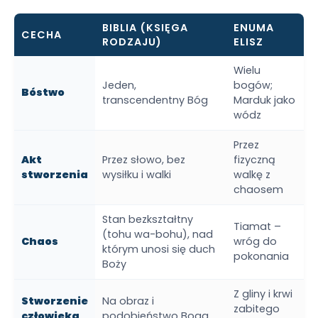
BIBLIA (KSIĘGA
ENUMA
CECHA
RODZAJU)
ELISZ
Wielu
Jeden,
bogów;
Bóstwo
transcendentny Bóg
Marduk jako
wódz
Przez
Akt
Przez słowo, bez
fizyczną
stworzenia
wysiłku i walki
walkę z
chaosem
Stan bezkształtny
Tiamat –
(tohu wa-bohu), nad
Chaos
wróg do
którym unosi się duch
pokonania
Boży
Z gliny i krwi
Stworzenie
Na obraz i
zabitego
człowieka
podobieństwo Boga