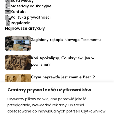
Baza wiedzy
Materiały edukacyjne
Kontakt
Polityka prywatności
Regulamin
Najnowsze artykuły
Zaginiony rękopis Nowego Testamentu
Kod Apokalipsy. Co ukrył św. Jan w
powitaniu?
Czym naprawdę jest znamię Bestii?
Cenimy prywatność użytkowników
Materiały edukacyjne
Używamy plików cookie, aby poprawić jakość
Dołącz do grona pasjonatów dziedzictwa ludzkiej
przeglądania, wyświetlać reklamy lub treści
kultury. Zapisz się, by otrzymywać powiadomienia o
dostosowane do indywidualnych potrzeb użytkowników
nowych artykułach, nadchodzących webinarach i