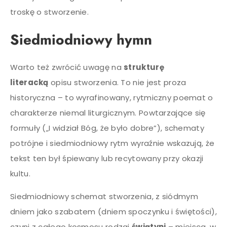
troskę o stworzenie.
Siedmiodniowy hymn
Warto też zwrócić uwagę na
strukturę
literacką
opisu stworzenia. To nie jest proza
historyczna – to wyrafinowany, rytmiczny poemat o
charakterze niemal liturgicznym. Powtarzające się
formuły („I widział Bóg, że było dobre”), schematy
potrójne i siedmiodniowy rytm wyraźnie wskazują, że
tekst ten był śpiewany lub recytowany przy okazji
kultu.
Siedmiodniowy schemat stworzenia, z siódmym
dniem jako szabatem (dniem spoczynku i świętości),
czyni z całego kosmosu rodzaj
świątyni
– miejsca, w