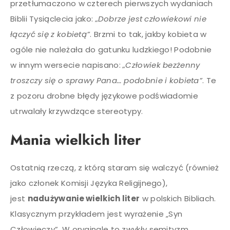
przetłumaczono w czterech pierwszych wydaniach
Biblii Tysiąclecia jako:
„Dobrze jest człowiekowi nie
łączyć się z kobietą”
. Brzmi to tak, jakby kobieta w
ogóle nie należała do gatunku ludzkiego! Podobnie
w innym wersecie napisano:
„Człowiek bezżenny
troszczy się o sprawy Pana… podobnie i kobieta”
. Te
z pozoru drobne błędy językowe podświadomie
utrwalały krzywdzące stereotypy.
Mania wielkich liter
Ostatnią rzeczą, z którą staram się walczyć (również
jako członek Komisji Języka Religijnego),
jest
nadużywanie wielkich liter
w polskich Bibliach.
Klasycznym przykładem jest wyrażenie „Syn
Człowieczy”. W oryginale to zwykły semityzm