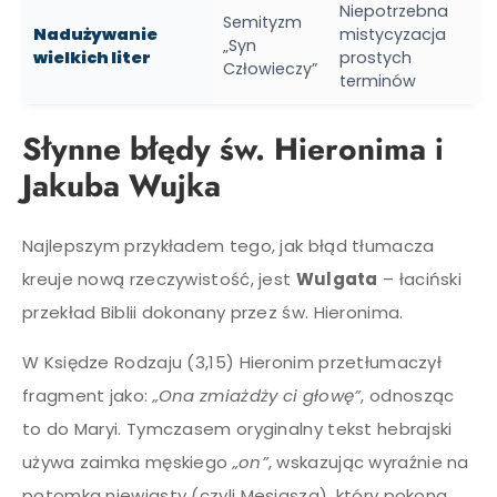
Niepotrzebna
Semityzm
Nadużywanie
mistycyzacja
„Syn
wielkich liter
prostych
Człowieczy”
terminów
Słynne błędy św. Hieronima i
Jakuba Wujka
Najlepszym przykładem tego, jak błąd tłumacza
kreuje nową rzeczywistość, jest
Wulgata
– łaciński
przekład Biblii dokonany przez św. Hieronima.
W Księdze Rodzaju (3,15) Hieronim przetłumaczył
fragment jako:
„Ona zmiażdży ci głowę”
, odnosząc
to do Maryi. Tymczasem oryginalny tekst hebrajski
używa zaimka męskiego
„on”
, wskazując wyraźnie na
potomka niewiasty (czyli Mesjasza), który pokona