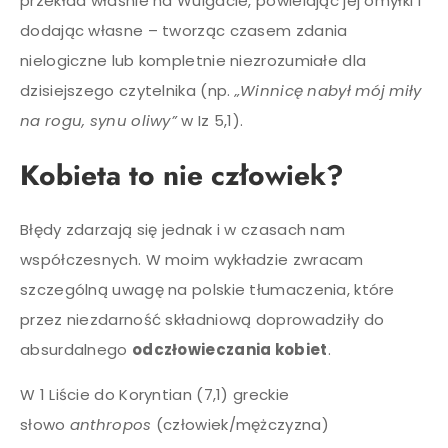
przekład właśnie na Wulgacie, powielając jej omyłki i
dodając własne – tworząc czasem zdania
nielogiczne lub kompletnie niezrozumiałe dla
dzisiejszego czytelnika (np.
„Winnicę nabył mój miły
na rogu, synu oliwy”
w Iz 5,1).
Kobieta to nie człowiek?
Błędy zdarzają się jednak i w czasach nam
współczesnych. W moim wykładzie zwracam
szczególną uwagę na polskie tłumaczenia, które
przez niezdarność składniową doprowadziły do
absurdalnego
odczłowieczania kobiet
.
W 1 Liście do Koryntian (7,1) greckie
słowo
anthropos
(człowiek/mężczyzna)