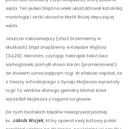
węża. Ten jeden błąd na wieki ukształtował katolicką
mariologię i setki obrazów Matki Bożej depczącej
węża.
Jeszcze zabawniejszy (choć brzemienny w
skutkach) błąd znajdziemy w Księdze Wyjścia
(34,29). Hieronim, czytając hebrajski tekst bez
samogłosek, pomylił słowo
karan
(promieniować)
ze słowem oznaczającym rogi. W efekcie napisał, że
z twarzy schodzącego z Synaju Mojżesza wyrastały
rogi! To właśnie dlatego genialny Michał Anioł
wyrzeźbił Mojżesza z rogami na głowie.
Do tych łacińskich błędów nawiązywał później
ks.
Jakub Wujek
, który opierał swój kultowy polski