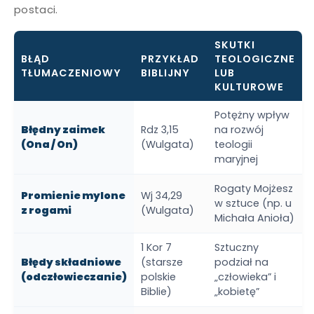
postaci.
SKUTKI
BŁĄD
PRZYKŁAD
TEOLOGICZNE
TŁUMACZENIOWY
BIBLIJNY
LUB
KULTUROWE
Potężny wpływ
Błędny zaimek
Rdz 3,15
na rozwój
(Ona / On)
(Wulgata)
teologii
maryjnej
Rogaty Mojżesz
Promienie mylone
Wj 34,29
w sztuce (np. u
z rogami
(Wulgata)
Michała Anioła)
1 Kor 7
Sztuczny
Błędy składniowe
(starsze
podział na
(odczłowieczanie)
polskie
„człowieka” i
Biblie)
„kobietę”