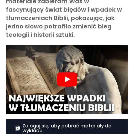
materiale zabieram Was w
fascynujący świat błędów i wpadek w
tłumaczeniach Biblii, pokazując, jak
jedno słowo potrafiło zmienić bieg
teologii i historii sztuki.
Play
Zaloguj się, aby pobrać materiały do
wykładu