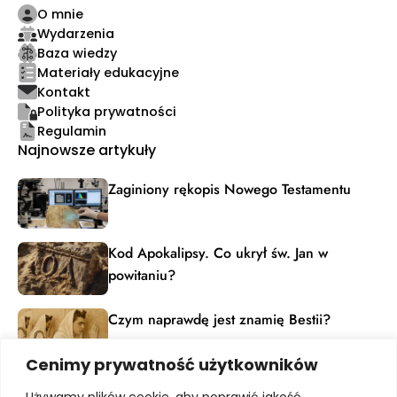
O mnie
Wydarzenia
Baza wiedzy
Materiały edukacyjne
Kontakt
Polityka prywatności
Regulamin
Najnowsze artykuły
Zaginiony rękopis Nowego Testamentu
Kod Apokalipsy. Co ukrył św. Jan w
powitaniu?
Czym naprawdę jest znamię Bestii?
Cenimy prywatność użytkowników
Materiały edukacyjne
Używamy plików cookie, aby poprawić jakość