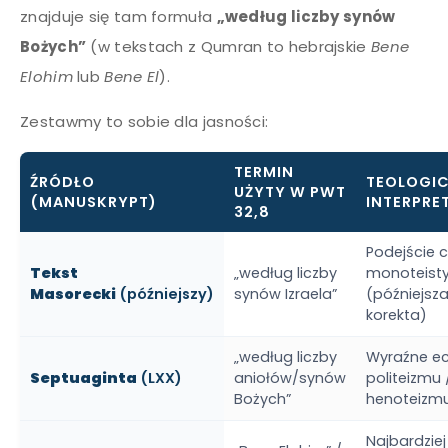
znajduje się tam formuła
„według liczby synów
Bożych”
(w tekstach z Qumran to hebrajskie
Bene
Elohim
lub
Bene El
).
Zestawmy to sobie dla jasności:
TERMIN
ŹRÓDŁO
TEOLOGI
UŻYTY W PWT
(MANUSKRYPT)
INTERPRE
32,8
Podejście 
Tekst
„według liczby
monoteist
Masorecki
(późniejszy)
synów Izraela”
(późniejsz
korekta)
„według liczby
Wyraźne e
Septuaginta
(LXX)
aniołów/synów
politeizmu 
Bożych”
henoteizm
Najbardziej