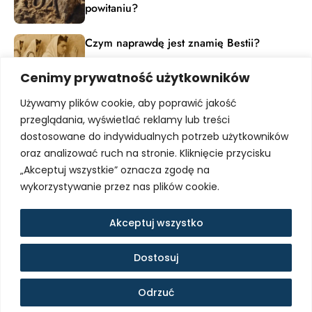
powitaniu?
Czym naprawdę jest znamię Bestii?
Cenimy prywatność użytkowników
Materiały edukacyjne
Używamy plików cookie, aby poprawić jakość
Dołącz do grona pasjonatów dziedzictwa ludzkiej
przeglądania, wyświetlać reklamy lub treści
kultury. Zapisz się, by otrzymywać powiadomienia o
dostosowane do indywidualnych potrzeb użytkowników
nowych artykułach, nadchodzących webinarach i
unikalnych materiałach dostępnych tylko dla
oraz analizować ruch na stronie. Kliknięcie przycisku
subskrybentów.
„Akceptuj wszystkie” oznacza zgodę na
wykorzystywanie przez nas plików cookie.
Uzyskaj dostęp
Akceptuj wszystko
Realizacja:
Luna Design
Dostosuj
© 2026 Marcin Majewski. Wszelkie prawa
zastrzeżone.
Odrzuć