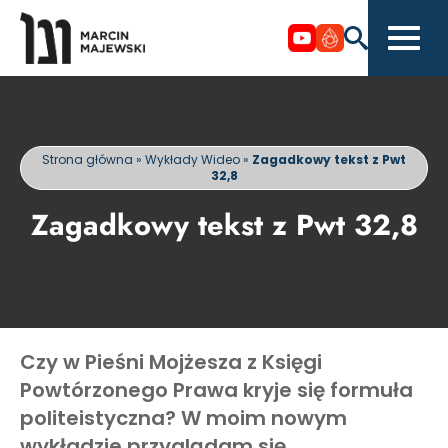
Strona główna
»
Wykłady Wideo
»
Zagadkowy tekst z Pwt
32,8
Zagadkowy tekst z Pwt 32,8
Czy w Pieśni Mojżesza z Księgi
Powtórzonego Prawa kryje się formuła
politeistyczna? W moim nowym
wykładzie przyglądam się