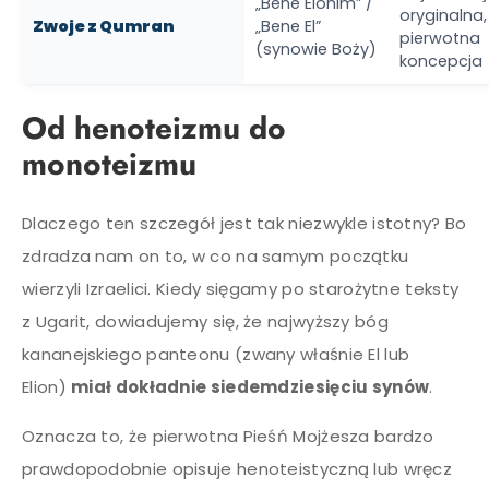
„Bene Elohim” /
oryginalna,
Zwoje z Qumran
„Bene El”
pierwotna
(synowie Boży)
koncepcja
Od henoteizmu do
monoteizmu
Dlaczego ten szczegół jest tak niezwykle istotny? Bo
zdradza nam on to, w co na samym początku
wierzyli Izraelici. Kiedy sięgamy po starożytne teksty
z Ugarit, dowiadujemy się, że najwyższy bóg
kananejskiego panteonu (zwany właśnie El lub
Elion)
miał dokładnie siedemdziesięciu synów
.
Oznacza to, że pierwotna Pieśń Mojżesza bardzo
prawdopodobnie opisuje henoteistyczną lub wręcz