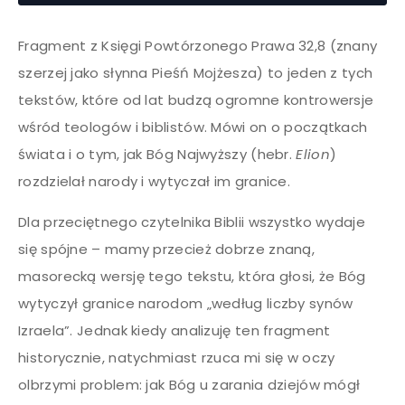
Fragment z Księgi Powtórzonego Prawa 32,8 (znany
szerzej jako słynna Pieśń Mojżesza) to jeden z tych
tekstów, które od lat budzą ogromne kontrowersje
wśród teologów i biblistów. Mówi on o początkach
świata i o tym, jak Bóg Najwyższy (hebr.
Elion
)
rozdzielał narody i wytyczał im granice.
Dla przeciętnego czytelnika Biblii wszystko wydaje
się spójne – mamy przecież dobrze znaną,
masorecką wersję tego tekstu, która głosi, że Bóg
wytyczył granice narodom „według liczby synów
Izraela”. Jednak kiedy analizuję ten fragment
historycznie, natychmiast rzuca mi się w oczy
olbrzymi problem: jak Bóg u zarania dziejów mógł