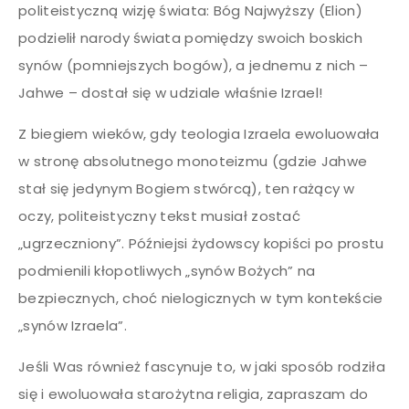
politeistyczną wizję świata: Bóg Najwyższy (Elion)
podzielił narody świata pomiędzy swoich boskich
synów (pomniejszych bogów), a jednemu z nich –
Jahwe – dostał się w udziale właśnie Izrael!
Z biegiem wieków, gdy teologia Izraela ewoluowała
w stronę absolutnego monoteizmu (gdzie Jahwe
stał się jedynym Bogiem stwórcą), ten rażący w
oczy, politeistyczny tekst musiał zostać
„ugrzeczniony”. Późniejsi żydowscy kopiści po prostu
podmienili kłopotliwych „synów Bożych” na
bezpiecznych, choć nielogicznych w tym kontekście
„synów Izraela”.
Jeśli Was również fascynuje to, w jaki sposób rodziła
się i ewoluowała starożytna religia, zapraszam do